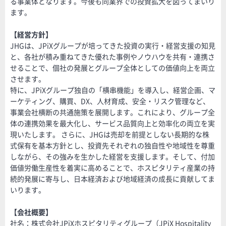
る事業体となります。今後も同業界での投資拡大を図ってまいり
ます。
【経営方針】
JHGは、JPiXグループが培ってきた投資の実行・経営支援の知見
と、各社が積み重ねてきた優れた事例やノウハウを共有・連携さ
せることで、個社の発展とグループ全体としての価値向上を両立
させます。
特に、JPiXグループ独自の「横串機能」を導入し、経営企画、マ
ーケティング、購買、DX、人材育成、安全・リスク管理など、
事業会社横断の共通施策を展開します。これにより、グループ全
体の連携効果を最大化し、サービス品質向上と効率化の両立を実
現いたします。 さらに、JHGは売却を前提としない長期的な株
式保有を基本方針とし、投資先それぞれの独自性や地域性を尊重
しながら、その強みを生かした経営を支援します。そして、付加
価値労働生産性を着実に高めることで、ホスピタリティ産業の持
続的発展に寄与し、日本経済および地域経済の成長に貢献してま
いります。
【会社概要】
社名：株式会社JPiXホスピタリティグループ（JPiX Hospitality