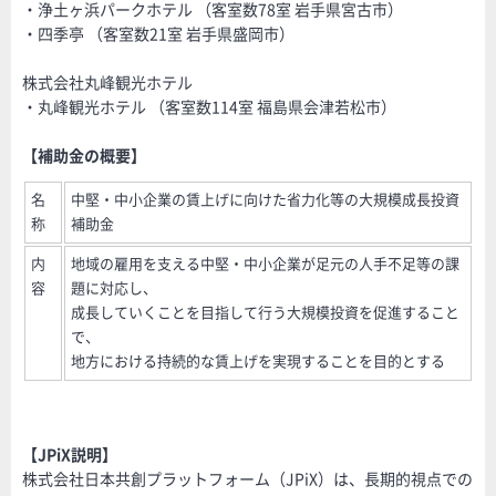
・浄土ヶ浜パークホテル （客室数78室 岩手県宮古市）
・四季亭 （客室数21室 岩手県盛岡市）
株式会社丸峰観光ホテル
・丸峰観光ホテル （客室数114室 福島県会津若松市）
【補助金の概要】
名
中堅・中小企業の賃上げに向けた省力化等の大規模成長投資
称
補助金
内
地域の雇用を支える中堅・中小企業が足元の人手不足等の課
容
題に対応し、
成長していくことを目指して行う大規模投資を促進すること
で、
地方における持続的な賃上げを実現することを目的とする
【JPiX説明】
株式会社日本共創プラットフォーム（JPiX）は、長期的視点での